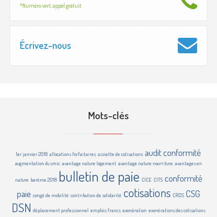
*Numéro vert, appel gratuit
Écrivez-nous
Mots-clés
audit conformité
1er janvier 2018
allocations forfaitaires
assiette de cotisations
augmentation du smic
avantage nature logement
avantage nature nourriture
avantages en
bulletin de paie
conformité
nature
barème 2018
CICE
CITS
cotisations
paie
CSG
congé de mobilité
contribution de solidarité
CRDS
DSN
déplacement professionnel
emplois francs
exonération
exonérations des cotisations