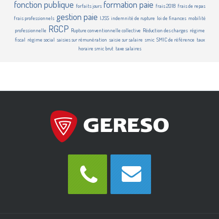
fonction publique
formation paie
forfaits jours
frais 2018
frais de repas
gestion paie
frais professionnels
IJSS
indemnité de rupture
loi de finances
mobilité
RGCP
professionnelle
Rupture conventionnelle collective
Réduction des charges
régime
fiscal
régime social
saisies sur rémunération
saisie sur salaire
smic
SMIC de référence
taux
horaire smic brut
taxe salaires