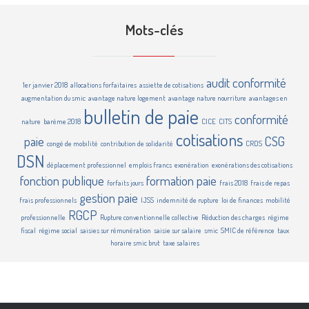
Mots-clés
audit conformité
1er janvier 2018
allocations forfaitaires
assiette de cotisations
augmentation du smic
avantage nature logement
avantage nature nourriture
avantages en
bulletin de paie
conformité
nature
barème 2018
CICE
CITS
cotisations
paie
CSG
congé de mobilité
contribution de solidarité
CRDS
DSN
déplacement professionnel
emplois francs
exonération
exonérations des cotisations
fonction publique
formation paie
forfaits jours
frais 2018
frais de repas
gestion paie
frais professionnels
IJSS
indemnité de rupture
loi de finances
mobilité
RGCP
professionnelle
Rupture conventionnelle collective
Réduction des charges
régime
fiscal
régime social
saisies sur rémunération
saisie sur salaire
smic
SMIC de référence
taux
horaire smic brut
taxe salaires