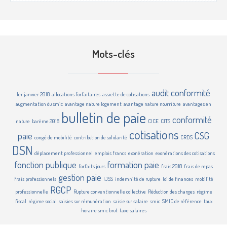
Mots-clés
audit conformité
1er janvier 2018
allocations forfaitaires
assiette de cotisations
augmentation du smic
avantage nature logement
avantage nature nourriture
avantages en
bulletin de paie
conformité
nature
barème 2018
CICE
CITS
cotisations
paie
CSG
congé de mobilité
contribution de solidarité
CRDS
DSN
déplacement professionnel
emplois francs
exonération
exonérations des cotisations
fonction publique
formation paie
forfaits jours
frais 2018
frais de repas
gestion paie
frais professionnels
IJSS
indemnité de rupture
loi de finances
mobilité
RGCP
professionnelle
Rupture conventionnelle collective
Réduction des charges
régime
fiscal
régime social
saisies sur rémunération
saisie sur salaire
smic
SMIC de référence
taux
horaire smic brut
taxe salaires